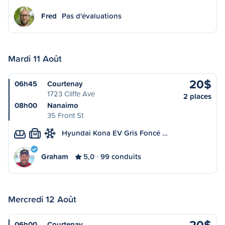
Fred
Pas d'évaluations
Mardi 11 Août
20$
06h45
Courtenay
1723 Cliffe Ave
2 places
08h00
Nanaimo
35 Front St
Hyundai Kona EV Gris Foncé …
M
Graham
5,0
99 conduits
Mercredi 12 Août
20$
06h00
Courtenay