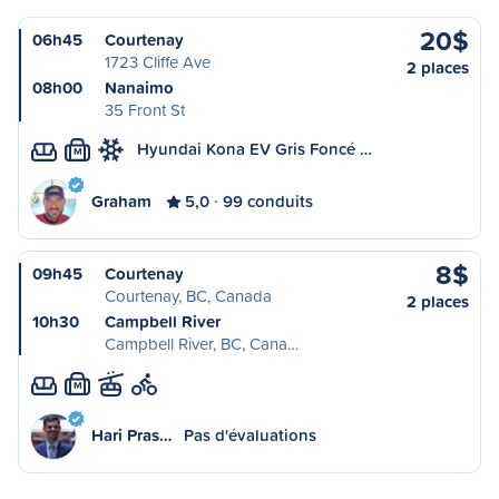
20$
06h45
Courtenay
1723 Cliffe Ave
2 places
08h00
Nanaimo
35 Front St
Hyundai Kona EV Gris Foncé …
M
Graham
5,0
99 conduits
8$
09h45
Courtenay
Courtenay, BC, Canada
2 places
10h30
Campbell River
Campbell River, BC, Cana…
M
Hari Pras…
Pas d'évaluations