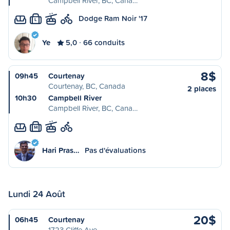
Campbell River, BC, Cana…
Dodge Ram Noir '17
L
Ye
5,0
66 conduits
8$
09h45
Courtenay
Courtenay, BC, Canada
2 places
10h30
Campbell River
Campbell River, BC, Cana…
M
Hari Pras…
Pas d'évaluations
Lundi 24 Août
20$
06h45
Courtenay
1723 Cliffe Ave