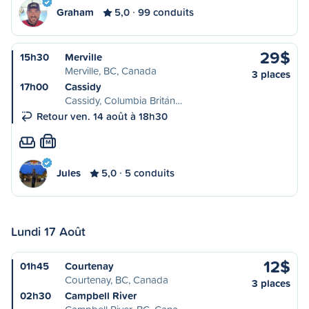
Graham
5,0
99 conduits
29$
15h30
Merville
Merville, BC, Canada
3 places
17h00
Cassidy
Cassidy, Columbia Britán…
Retour ven. 14 août à 18h30
M
Jules
5,0
5 conduits
Lundi 17 Août
12$
01h45
Courtenay
Courtenay, BC, Canada
3 places
02h30
Campbell River