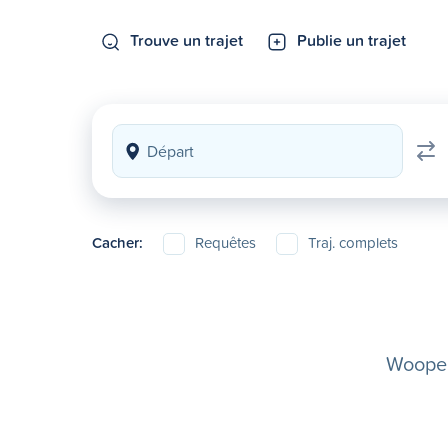
Trouve un trajet
Publie un trajet
Cacher:
Requêtes
Traj. complets
Woopela