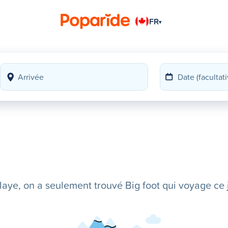
FR
▾
ye, on a seulement trouvé Big foot qui voyage ce j