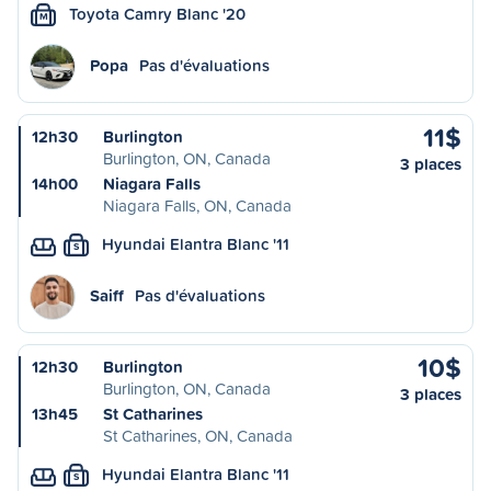
Toyota Camry Blanc '20
M
Popa
Pas d'évaluations
11$
12h30
Burlington
Burlington, ON, Canada
3 places
14h00
Niagara Falls
Niagara Falls, ON, Canada
Hyundai Elantra Blanc '11
S
Saiff
Pas d'évaluations
10$
12h30
Burlington
Burlington, ON, Canada
3 places
13h45
St Catharines
St Catharines, ON, Canada
Hyundai Elantra Blanc '11
S