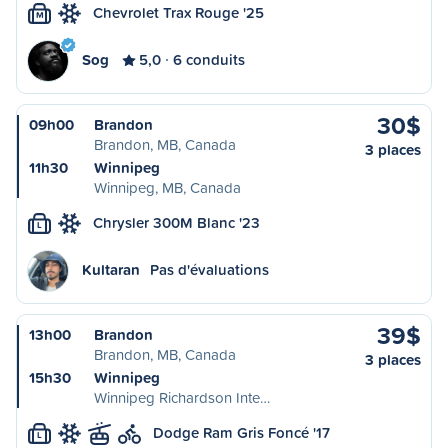
Chevrolet Trax Rouge '25
M
Sog
5,0
6 conduits
30$
09h00
Brandon
Brandon, MB, Canada
3 places
11h30
Winnipeg
Winnipeg, MB, Canada
Chrysler 300M Blanc '23
L
Kultaran
Pas d'évaluations
39$
13h00
Brandon
Brandon, MB, Canada
3 places
15h30
Winnipeg
Winnipeg Richardson Inte…
Dodge Ram Gris Foncé '17
L