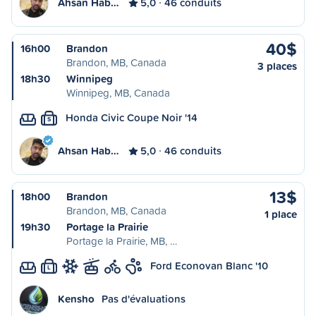
Ahsan Hab…
5,0
46 conduits
40$
16h00
Brandon
Brandon, MB, Canada
3 places
18h30
Winnipeg
Winnipeg, MB, Canada
Honda Civic Coupe Noir '14
S
Ahsan Hab…
5,0
46 conduits
13$
18h00
Brandon
Brandon, MB, Canada
1 place
19h30
Portage la Prairie
Portage la Prairie, MB, …
Ford Econovan Blanc '10
L
Kensho
Pas d'évaluations