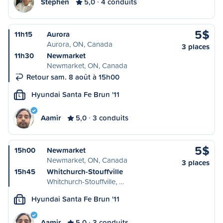
Stephen
5,0
4 conduits
5$
11h15
Aurora
Aurora, ON, Canada
3 places
11h30
Newmarket
Newmarket, ON, Canada
Retour sam. 8 août à 15h00
Hyundai Santa Fe Brun '11
L
Aamir
5,0
3 conduits
5$
15h00
Newmarket
Newmarket, ON, Canada
3 places
15h45
Whitchurch-Stouffville
Whitchurch-Stouffville, …
Hyundai Santa Fe Brun '11
L
Aamir
5,0
3 conduits