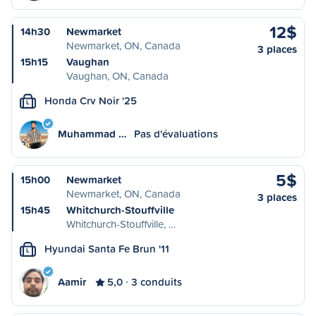
12$
14h30
Newmarket
Newmarket, ON, Canada
3 places
15h15
Vaughan
Vaughan, ON, Canada
Honda Crv Noir '25
L
Muhammad …
Pas d'évaluations
5$
15h00
Newmarket
Newmarket, ON, Canada
3 places
15h45
Whitchurch-Stouffville
Whitchurch-Stouffville, …
Hyundai Santa Fe Brun '11
L
Aamir
5,0
3 conduits