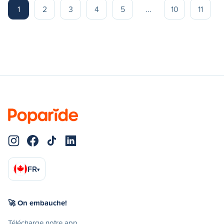
1
2
3
4
5
...
10
11
FR
▾
🚀 On embauche!
Télécharge notre app