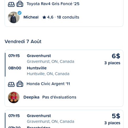
Toyota Rav4 Gris Foncé '25
M
Micheal
4,6
18 conduits
Vendredi 7 Août
6$
07h15
Gravenhurst
Gravenhurst, ON, Canada
3 places
08h00
Huntsville
Huntsville, ON, Canada
Honda Civic Argent '11
M
Deepika
Pas d'évaluations
5$
07h15
Gravenhurst
Gravenhurst, ON, Canada
3 places
07h30
Bracebridge