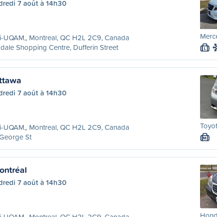
dredi 7 août à 14h30
Merc
ri-UQAM,, Montreal, QC H2L 2C9, Canada
dale Shopping Centre, Dufferin Street
L
ttawa
dredi 7 août à 14h30
Toyot
ri-UQAM,, Montreal, QC H2L 2C9, Canada
 George St
M
ontréal
dredi 7 août à 14h30
Hond
ri-UQAM,, Montreal, QC H2L 2C9, Canada