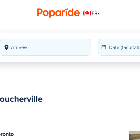
FR
▾
Boucherville
oronto