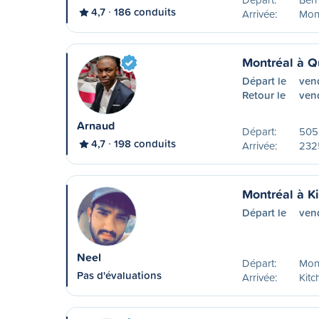
4,7
186 conduits
Arrivée:
Mon
Montréal à 
Départ le
ven
Retour le
ven
Arnaud
Départ:
505 
4,7
198 conduits
Arrivée:
2325
Montréal à K
Départ le
ven
Neel
Départ:
Mon
Pas d'évaluations
Arrivée:
Kitc