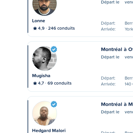
Départ le
ven
Lonne
Départ:
Ber
4,9
246 conduits
Arrivée:
York
Montréal à O
Départ le
ven
Mugisha
Départ:
Ber
4,7
69 conduits
Arrivée:
140
Montréal à M
Départ le
ven
Hedgard Malori
Départ:
Ber