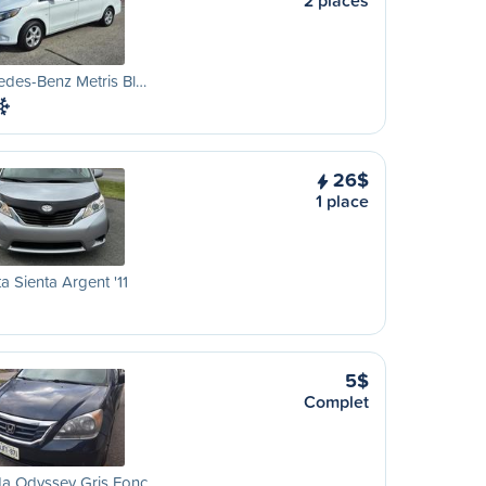
2 places
edes-Benz Metris Bl…
26$
1 place
a Sienta Argent '11
5$
Complet
a Odyssey Gris Fonc…