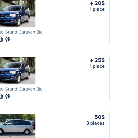
20$
1 place
e Grand Caravan Ble…
S
25$
1 place
e Grand Caravan Ble…
S
50$
3 places