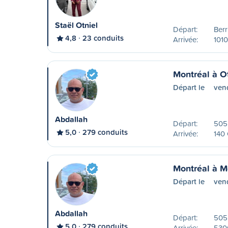
Staël Otniel
Départ:
Ber
4,8
23 conduits
Arrivée:
1010
Montréal à O
Départ le
ven
Abdallah
Départ:
505 
5,0
279 conduits
Arrivée:
140
Montréal à M
Départ le
ven
Abdallah
Départ:
505 
5,0
279 conduits
Arrivée:
530