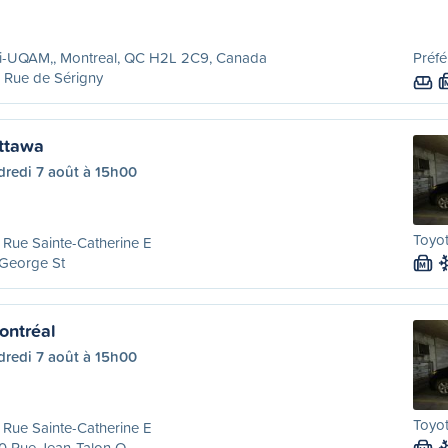
ri-UQAM,, Montreal, QC H2L 2C9, Canada
Préfé
 Rue de Sérigny
ttawa
dredi 7 août à 15h00
Toyot
Rue Sainte-Catherine E
 George St
M
ontréal
dredi 7 août à 15h00
Toyot
Rue Sainte-Catherine E
0 Rue Jean-Talon O