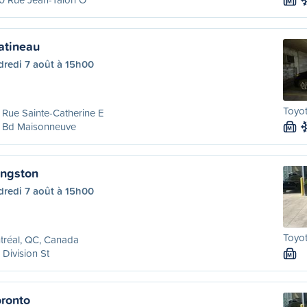
M
atineau
dredi 7 août à 15h00
Toyot
Rue Sainte-Catherine E
 Bd Maisonneuve
M
ingston
dredi 7 août à 15h00
Toyot
tréal, QC, Canada
 Division St
M
oronto