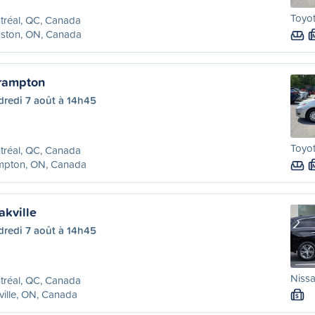
Toyot
tréal, QC, Canada
gston, ON, Canada
Brampton
dredi 7 août à 14h45
Toyot
tréal, QC, Canada
mpton, ON, Canada
akville
dredi 7 août à 14h45
Nissa
tréal, QC, Canada
ille, ON, Canada
S