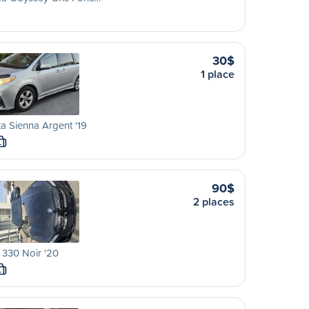
30$
1 place
a Sienna Argent '19
L
90$
2 places
330 Noir '20
L