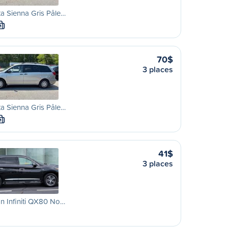
a Sienna Gris Pâle…
M
70$
3 places
a Sienna Gris Pâle…
M
41$
3 places
n Infiniti QX80 No…