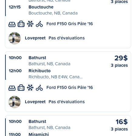
3 places
12h15
Bouctouche
Bouctouche, NB, Canada
Ford F150 Gris Pâle '16
L
Lovepreet
Pas d'évaluations
29$
10h00
Bathurst
Bathurst, NB, Canada
3 places
12h00
Richibucto
Richibucto, NB E4W, Cana…
Ford F150 Gris Pâle '16
L
Lovepreet
Pas d'évaluations
16$
10h00
Bathurst
Bathurst, NB, Canada
3 places
11h00
Miramichi