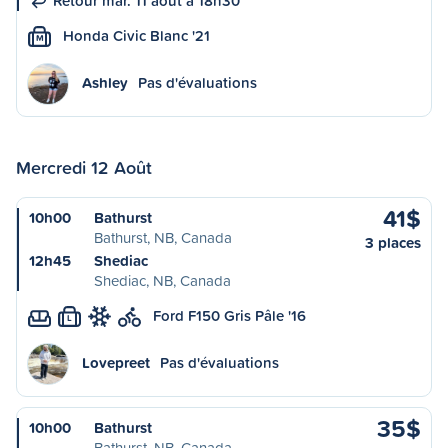
Retour mar. 11 août à 18h30
Honda Civic Blanc '21
M
Ashley
Pas d'évaluations
Mercredi 12 Août
41$
10h00
Bathurst
Bathurst, NB, Canada
3 places
12h45
Shediac
Shediac, NB, Canada
Ford F150 Gris Pâle '16
L
Lovepreet
Pas d'évaluations
35$
10h00
Bathurst
Bathurst, NB, Canada