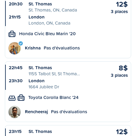
12$
20h30
St. Thomas
St. Thomas, ON, Canada
3 places
21h15
London
London, ON, Canada
Honda Civic Bleu Marin '20
M
Krishna
Pas d'évaluations
8$
22h45
St. Thomas
1155 Talbot St, St Thoma…
3 places
23h30
London
1664 Jubilee Dr
Toyota Corolla Blanc '24
M
Rencheeraj
Pas d'évaluations
12$
23h15
St. Thomas