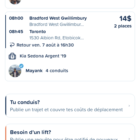
14$
08h00
Bradford West Gwillimbury
Bradford West Gwillimbur…
2 places
08h45
Toronto
1530 Albion Rd, Etobicok…
Retour ven. 7 août à 16h30
Kia Sedona Argent '19
S
Mayank
4 conduits
Tu conduis?
Publie un trajet et couvre tes coûts de déplacement
Besoin d'un lift?
Publie une requête pour être notifié de nouveaux