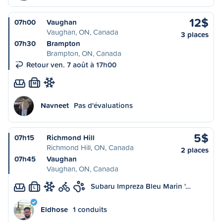
12$
07h00
Vaughan
Vaughan, ON, Canada
3 places
07h30
Brampton
Brampton, ON, Canada
Retour ven. 7 août à 17h00
M
Navneet
Pas d'évaluations
5$
07h15
Richmond Hill
Richmond Hill, ON, Canada
2 places
07h45
Vaughan
Vaughan, ON, Canada
Subaru Impreza Bleu Marin '…
L
Eldhose
1 conduits