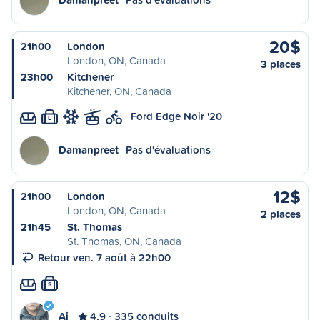
20$
21h00
London
London, ON, Canada
3 places
23h00
Kitchener
Kitchener, ON, Canada
Ford Edge Noir '20
L
Damanpreet
Pas d'évaluations
12$
21h00
London
London, ON, Canada
2 places
21h45
St. Thomas
St. Thomas, ON, Canada
Retour ven. 7 août à 22h00
S
Aj
4,9
335 conduits