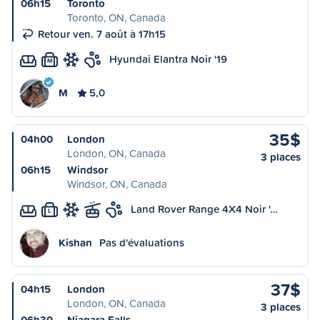
06h15
Toronto
Toronto, ON, Canada
Retour ven. 7 août à 17h15
Hyundai Elantra Noir '19
M
M
5,0
35$
04h00
London
London, ON, Canada
3 places
06h15
Windsor
Windsor, ON, Canada
Land Rover Range 4X4 Noir '…
L
Kishan
Pas d'évaluations
37$
04h15
London
London, ON, Canada
3 places
06h30
Niagara Falls