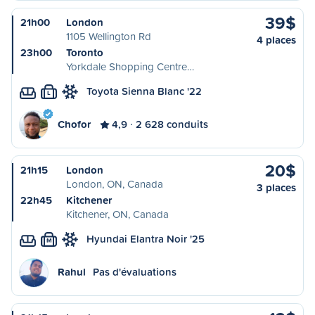
39$
21h00
London
1105 Wellington Rd
4 places
23h00
Toronto
Yorkdale Shopping Centre…
Toyota Sienna Blanc '22
L
Chofor
4,9
2 628 conduits
20$
21h15
London
London, ON, Canada
3 places
22h45
Kitchener
Kitchener, ON, Canada
Hyundai Elantra Noir '25
M
Rahul
Pas d'évaluations