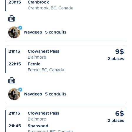
23h15
Cranbrook
Cranbrook, BC, Canada
M
Navdeep
5 conduits
9$
21h15
Crowsnest Pass
Blairmore
2 places
22h15
Fernie
Fernie, BC, Canada
M
Navdeep
5 conduits
6$
21h15
Crowsnest Pass
Blairmore
2 places
21h45
Sparwood
Sparwood, BC, Canada