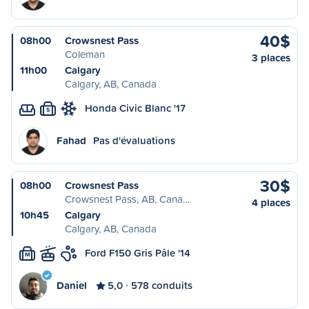
40$
08h00
Crowsnest Pass
Coleman
3 places
11h00
Calgary
Calgary, AB, Canada
Honda Civic Blanc '17
S
Fahad
Pas d'évaluations
30$
08h00
Crowsnest Pass
Crowsnest Pass, AB, Cana…
4 places
10h45
Calgary
Calgary, AB, Canada
Ford F150 Gris Pâle '14
M
Daniel
5,0
578 conduits