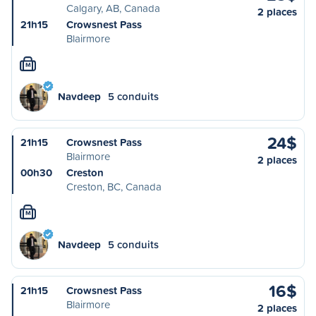
Calgary, AB, Canada
2 places
21h15
Crowsnest Pass
Blairmore
M
Navdeep
5 conduits
24$
21h15
Crowsnest Pass
Blairmore
2 places
00h30
Creston
Creston, BC, Canada
M
Navdeep
5 conduits
16$
21h15
Crowsnest Pass
Blairmore
2 places