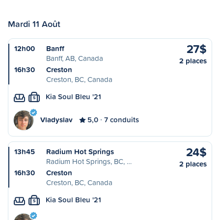
Mardi 11 Août
27$
12h00
Banff
Banff, AB, Canada
2 places
16h30
Creston
Creston, BC, Canada
Kia Soul Bleu '21
S
Vladyslav
5,0
7 conduits
24$
13h45
Radium Hot Springs
Radium Hot Springs, BC, …
2 places
16h30
Creston
Creston, BC, Canada
Kia Soul Bleu '21
S