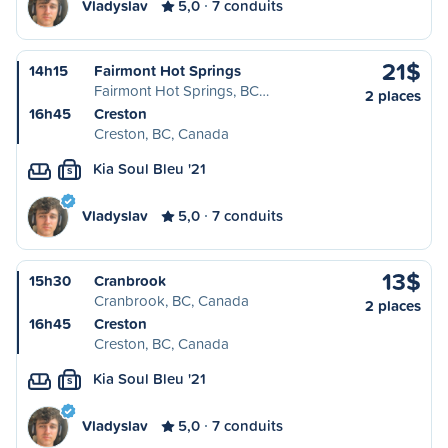
Vladyslav
5,0
7 conduits
21$
14h15
Fairmont Hot Springs
Fairmont Hot Springs, BC…
2 places
16h45
Creston
Creston, BC, Canada
Kia Soul Bleu '21
S
Vladyslav
5,0
7 conduits
13$
15h30
Cranbrook
Cranbrook, BC, Canada
2 places
16h45
Creston
Creston, BC, Canada
Kia Soul Bleu '21
S
Vladyslav
5,0
7 conduits