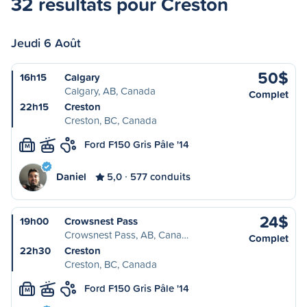
32 résultats pour Creston
Jeudi 6 Août
50$
16h15
Calgary
Calgary, AB, Canada
Complet
22h15
Creston
Creston, BC, Canada
Ford F150 Gris Pâle '14
M
Daniel
5,0
577 conduits
24$
19h00
Crowsnest Pass
Crowsnest Pass, AB, Cana…
Complet
22h30
Creston
Creston, BC, Canada
Ford F150 Gris Pâle '14
M