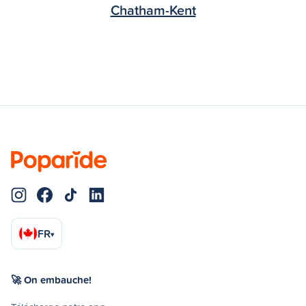
Chatham-Kent
FR
▾
🚀 On embauche!