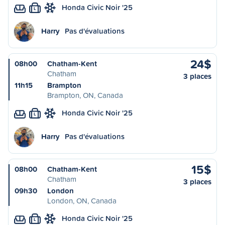
Honda Civic Noir '25
L
Harry
Pas d'évaluations
24$
08h00
Chatham-Kent
Chatham
3 places
11h15
Brampton
Brampton, ON, Canada
Honda Civic Noir '25
L
Harry
Pas d'évaluations
15$
08h00
Chatham-Kent
Chatham
3 places
09h30
London
London, ON, Canada
Honda Civic Noir '25
L