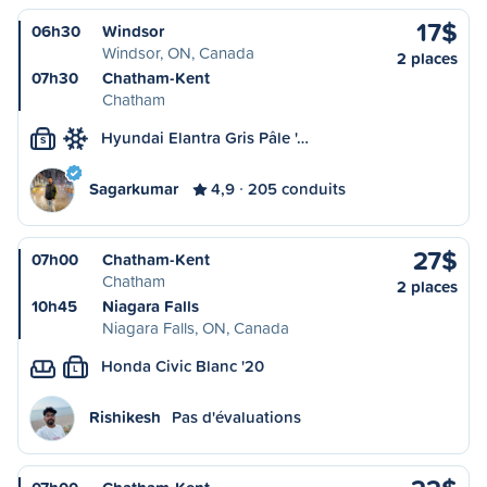
17$
06h30
Windsor
Windsor, ON, Canada
2 places
07h30
Chatham-Kent
Chatham
Hyundai Elantra Gris Pâle '…
S
Sagarkumar
4,9
205 conduits
27$
07h00
Chatham-Kent
Chatham
2 places
10h45
Niagara Falls
Niagara Falls, ON, Canada
Honda Civic Blanc '20
L
Rishikesh
Pas d'évaluations