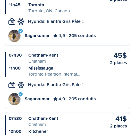
11h45
Toronto
Toronto, ON, Canada
Hyundai Elantra Gris Pâle '…
S
Sagarkumar
4,9
205 conduits
45$
07h30
Chatham-Kent
Chatham
2 places
11h00
Mississauga
Toronto Pearson Internat…
Hyundai Elantra Gris Pâle '…
S
Sagarkumar
4,9
205 conduits
41$
07h30
Chatham-Kent
Chatham
2 places
10h00
Kitchener