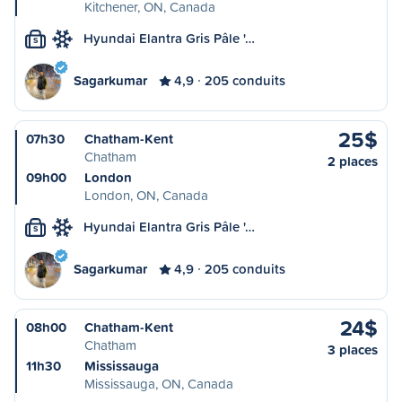
Kitchener, ON, Canada
Hyundai Elantra Gris Pâle '…
S
Sagarkumar
4,9
205 conduits
25$
07h30
Chatham-Kent
Chatham
2 places
09h00
London
London, ON, Canada
Hyundai Elantra Gris Pâle '…
S
Sagarkumar
4,9
205 conduits
24$
08h00
Chatham-Kent
Chatham
3 places
11h30
Mississauga
Mississauga, ON, Canada