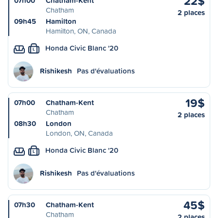
22$
07h00
Chatham-Kent
Chatham
2 places
09h45
Hamilton
Hamilton, ON, Canada
Honda Civic Blanc '20
L
Rishikesh
Pas d'évaluations
19$
07h00
Chatham-Kent
Chatham
2 places
08h30
London
London, ON, Canada
Honda Civic Blanc '20
L
Rishikesh
Pas d'évaluations
45$
07h30
Chatham-Kent
Chatham
2 places