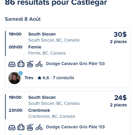
86 résultats pour Castlegar
Samedi 8 Août
30$
19h00
South Slocan
South Slocan, BC, Canada
2 places
00h00
Fernie
Fernie, BC, Canada
Dodge Caravan Gris Pâle '03
L
Trev
4,6
7 conduits
24$
19h00
South Slocan
South Slocan, BC, Canada
2 places
23h00
Cranbrook
Cranbrook, BC, Canada
Dodge Caravan Gris Pâle '03
L