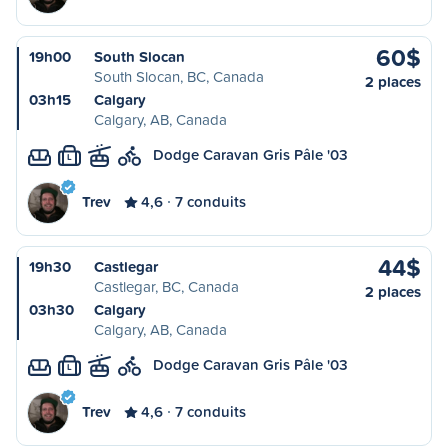
60$
19h00
South Slocan
South Slocan, BC, Canada
2 places
03h15
Calgary
Calgary, AB, Canada
Dodge Caravan Gris Pâle '03
L
Trev
4,6
7 conduits
44$
19h30
Castlegar
Castlegar, BC, Canada
2 places
03h30
Calgary
Calgary, AB, Canada
Dodge Caravan Gris Pâle '03
L
Trev
4,6
7 conduits