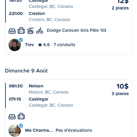
12$
19h30
Castlegar
Castlegar, BC, Canada
2 places
22h00
Creston
Creston, BC, Canada
Dodge Caravan Gris Pâle '03
L
Trev
4,6
7 conduits
Dimanche 9 Août
10$
06h30
Nelson
Nelson, BC, Canada
3 places
07h15
Castlegar
Castlegar, BC, Canada
L
Ma Charma…
Pas d'évaluations