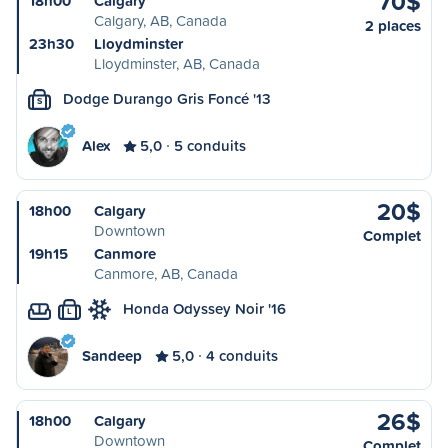
70$
18h00
Calgary
Calgary, AB, Canada
2 places
23h30
Lloydminster
Lloydminster, AB, Canada
Dodge Durango Gris Foncé '13
S
Alex
5,0
5 conduits
20$
18h00
Calgary
Downtown
Complet
19h15
Canmore
Canmore, AB, Canada
Honda Odyssey Noir '16
L
Sandeep
5,0
4 conduits
26$
18h00
Calgary
Downtown
Complet