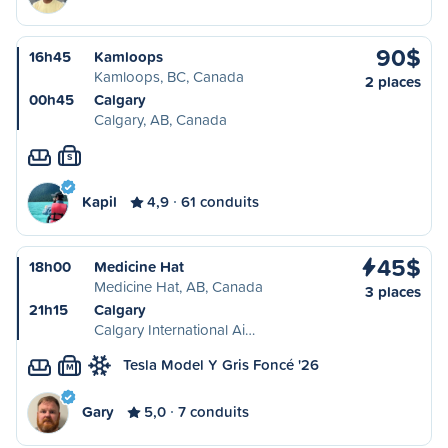
90$
16h45
Kamloops
Kamloops, BC, Canada
2 places
00h45
Calgary
Calgary, AB, Canada
S
Kapil
4,9
61 conduits
45$
18h00
Medicine Hat
Medicine Hat, AB, Canada
3 places
21h15
Calgary
Calgary International Ai…
Tesla Model Y Gris Foncé '26
M
Gary
5,0
7 conduits