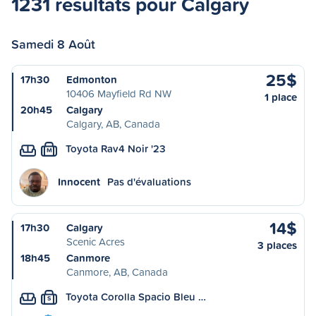
1231 résultats pour Calgary
Samedi 8 Août
25$
17h30
Edmonton
10406 Mayfield Rd NW
1 place
20h45
Calgary
Calgary, AB, Canada
Toyota Rav4 Noir '23
M
Innocent
Pas d'évaluations
14$
17h30
Calgary
Scenic Acres
3 places
18h45
Canmore
Canmore, AB, Canada
Toyota Corolla Spacio Bleu …
S