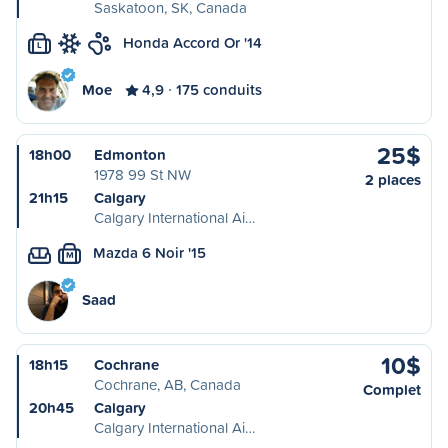
Saskatoon, SK, Canada
Honda Accord Or '14
L
Moe
4,9
175 conduits
25$
18h00
Edmonton
1978 99 St NW
2 places
21h15
Calgary
Calgary International Ai…
Mazda 6 Noir '15
M
Saad
10$
18h15
Cochrane
Cochrane, AB, Canada
Complet
20h45
Calgary
Calgary International Ai…