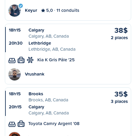
Keyur
5,0
11 conduits
38$
18h15
Calgary
Calgary, AB, Canada
2 places
20h30
Lethbridge
Lethbridge, AB, Canada
Kia K Gris Pâle '25
M
Vrushank
35$
18h15
Brooks
Brooks, AB, Canada
3 places
20h15
Calgary
Calgary, AB, Canada
Toyota Camry Argent '08
M