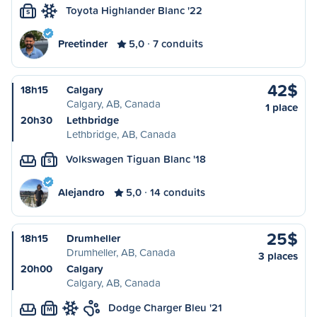
Toyota Highlander Blanc '22
S
Preetinder
5,0
7 conduits
42$
18h15
Calgary
Calgary, AB, Canada
1 place
20h30
Lethbridge
Lethbridge, AB, Canada
Volkswagen Tiguan Blanc '18
S
Alejandro
5,0
14 conduits
25$
18h15
Drumheller
Drumheller, AB, Canada
3 places
20h00
Calgary
Calgary, AB, Canada
Dodge Charger Bleu '21
M