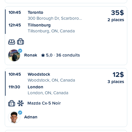
35$
10h45
Toronto
300 Borough Dr, Scarboro…
2 places
12h45
Tillsonburg
Tillsonburg, ON, Canada
S
Ronak
5,0
36 conduits
12$
10h45
Woodstock
Woodstock, ON, Canada
3 places
11h30
London
London, ON, Canada
Mazda Cx-5 Noir
L
Adnan