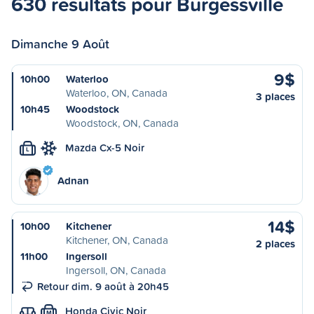
630 résultats pour Burgessville
Dimanche 9 Août
9$
10h00
Waterloo
Waterloo, ON, Canada
3 places
10h45
Woodstock
Woodstock, ON, Canada
Mazda Cx-5 Noir
L
Adnan
14$
10h00
Kitchener
Kitchener, ON, Canada
2 places
11h00
Ingersoll
Ingersoll, ON, Canada
Retour dim. 9 août à 20h45
Honda Civic Noir
M