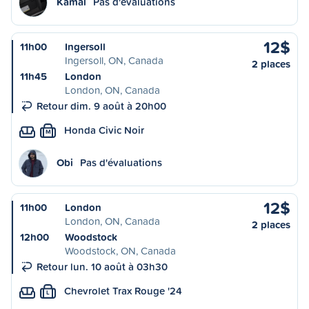
Kamal
Pas d'évaluations
12$
11h00
Ingersoll
Ingersoll, ON, Canada
2 places
11h45
London
London, ON, Canada
Retour dim. 9 août à 20h00
Honda Civic Noir
M
Obi
Pas d'évaluations
12$
11h00
London
London, ON, Canada
2 places
12h00
Woodstock
Woodstock, ON, Canada
Retour lun. 10 août à 03h30
Chevrolet Trax Rouge '24
L