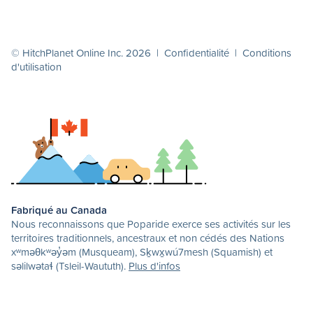
© HitchPlanet Online Inc. 2026 |
Confidentialité
|
Conditions
d'utilisation
Fabriqué au Canada
Nous reconnaissons que Poparide exerce ses activités sur les
territoires traditionnels, ancestraux et non cédés des Nations
xʷməθkʷəy̓əm (Musqueam), Sḵwx̱wú7mesh (Squamish) et
səlilwətaɬ (Tsleil-Waututh).
Plus d'infos