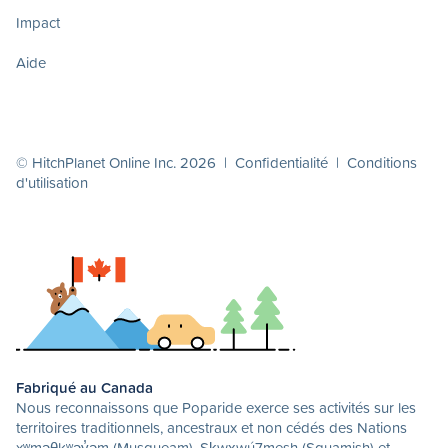
Impact
Aide
© HitchPlanet Online Inc. 2026 |
Confidentialité
|
Conditions
d'utilisation
Fabriqué au Canada
Nous reconnaissons que Poparide exerce ses activités sur les
territoires traditionnels, ancestraux et non cédés des Nations
xʷməθkʷəy̓əm (Musqueam), Sḵwx̱wú7mesh (Squamish) et