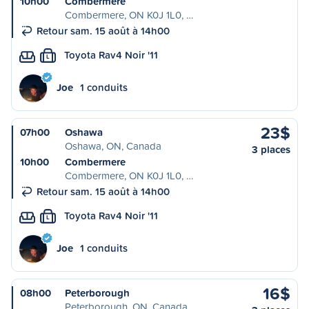
10h00
Combermere
Combermere, ON K0J 1L0, …
Retour sam. 15 août à 14h00
Toyota Rav4 Noir '11
L
Joe
1 conduits
23$
07h00
Oshawa
Oshawa, ON, Canada
3 places
10h00
Combermere
Combermere, ON K0J 1L0, …
Retour sam. 15 août à 14h00
Toyota Rav4 Noir '11
L
Joe
1 conduits
16$
08h00
Peterborough
Peterborough, ON, Canada