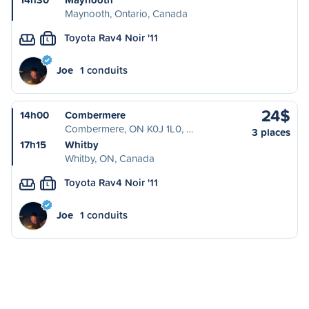
Maynooth, Ontario, Canada
Toyota Rav4 Noir '11
L
Joe
1 conduits
24$
14h00
Combermere
Combermere, ON K0J 1L0, …
3 places
17h15
Whitby
Whitby, ON, Canada
Toyota Rav4 Noir '11
L
Joe
1 conduits