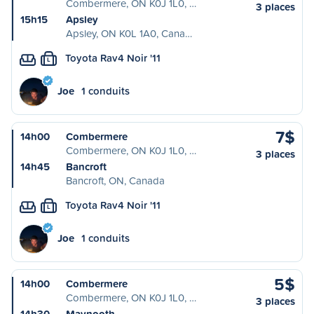
Combermere, ON K0J 1L0, …
3 places
15h15
Apsley
Apsley, ON K0L 1A0, Cana…
Toyota Rav4 Noir '11
L
Joe
1 conduits
7$
14h00
Combermere
Combermere, ON K0J 1L0, …
3 places
14h45
Bancroft
Bancroft, ON, Canada
Toyota Rav4 Noir '11
L
Joe
1 conduits
5$
14h00
Combermere
Combermere, ON K0J 1L0, …
3 places
14h30
Maynooth