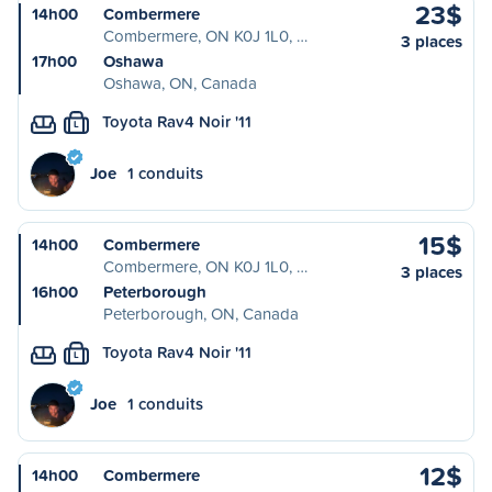
23$
14h00
Combermere
Combermere, ON K0J 1L0, …
3 places
17h00
Oshawa
Oshawa, ON, Canada
Toyota Rav4 Noir '11
L
Joe
1 conduits
15$
14h00
Combermere
Combermere, ON K0J 1L0, …
3 places
16h00
Peterborough
Peterborough, ON, Canada
Toyota Rav4 Noir '11
L
Joe
1 conduits
12$
14h00
Combermere