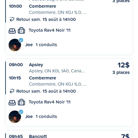
3 places
10h00
Combermere
Combermere, ON K0J 1L0, …
Retour sam. 15 août à 14h00
Toyota Rav4 Noir '11
L
Joe
1 conduits
12$
09h00
Apsley
Apsley, ON K0L 1A0, Cana…
3 places
10h15
Combermere
Combermere, ON K0J 1L0, …
Retour sam. 15 août à 14h00
Toyota Rav4 Noir '11
L
Joe
1 conduits
7$
09h45
Bancroft