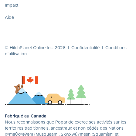
Impact
Aide
© HitchPlanet Online Inc. 2026 |
Confidentialité
|
Conditions
d'utilisation
Fabriqué au Canada
Nous reconnaissons que Poparide exerce ses activités sur les
territoires traditionnels, ancestraux et non cédés des Nations
xʷməθkʷəy̓əm (Musqueam), Sḵwx̱wú7mesh (Squamish) et