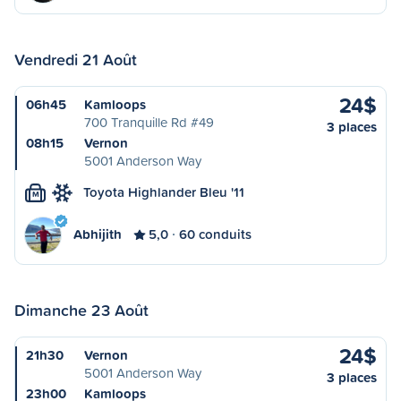
Vendredi 21 Août
24$
06h45
Kamloops
700 Tranquille Rd #49
3 places
08h15
Vernon
5001 Anderson Way
Toyota Highlander Bleu '11
M
Abhijith
5,0
60 conduits
Dimanche 23 Août
24$
21h30
Vernon
5001 Anderson Way
3 places
23h00
Kamloops