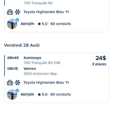
700 Tranquille Rd
Toyota Highlander Bleu '11
M
Abhijith
5,0
60 conduits
Vendredi 28 Août
24$
06h45
Kamloops
700 Tranquille Rd #49
3 places
08h15
Vernon
5001 Anderson Way
Toyota Highlander Bleu '11
M
Abhijith
5,0
60 conduits