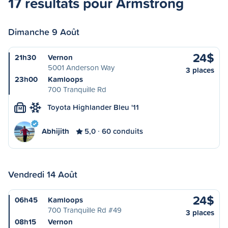
17 résultats pour Armstrong
Dimanche 9 Août
24$
21h30
Vernon
5001 Anderson Way
3 places
23h00
Kamloops
700 Tranquille Rd
Toyota Highlander Bleu '11
M
Abhijith
5,0
60 conduits
Vendredi 14 Août
24$
06h45
Kamloops
700 Tranquille Rd #49
3 places
08h15
Vernon