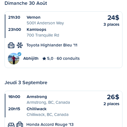
Dimanche 30 Août
24$
21h30
Vernon
5001 Anderson Way
3 places
23h00
Kamloops
700 Tranquille Rd
Toyota Highlander Bleu '11
M
Abhijith
5,0
60 conduits
Jeudi 3 Septembre
26$
16h00
Armstrong
Armstrong, BC, Canada
2 places
20h15
Chilliwack
Chilliwack, BC, Canada
Honda Accord Rouge '13
M