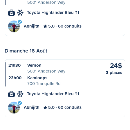
5001 Anderson Way
Toyota Highlander Bleu '11
M
Abhijith
5,0
60 conduits
Dimanche 16 Août
24$
21h30
Vernon
5001 Anderson Way
3 places
23h00
Kamloops
700 Tranquille Rd
Toyota Highlander Bleu '11
M
Abhijith
5,0
60 conduits