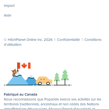
Impact
Aide
© HitchPlanet Online Inc. 2026 |
Confidentialité
|
Conditions
d'utilisation
Fabriqué au Canada
Nous reconnaissons que Poparide exerce ses activités sur les
territoires traditionnels, ancestraux et non cédés des Nations
xʷməθkʷəy̓əm (Musqueam), Sḵwx̱wú7mesh (Squamish) et