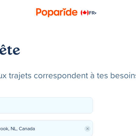
FR
▾
ête
x trajets correspondent à tes besoin
×