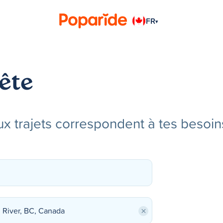
FR
▾
ête
x trajets correspondent à tes besoin
×