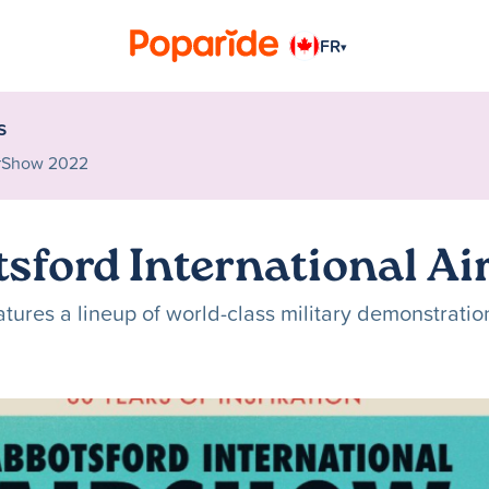
FR
▾
s
irShow 2022
sford International A
tures a lineup of world-class military demonstratio