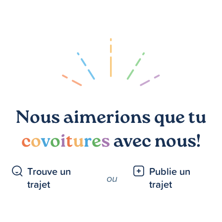
Nous aimerions que tu
c
o
v
o
i
t
u
r
e
s
avec nous!
Trouve un
Publie un
ou
trajet
trajet