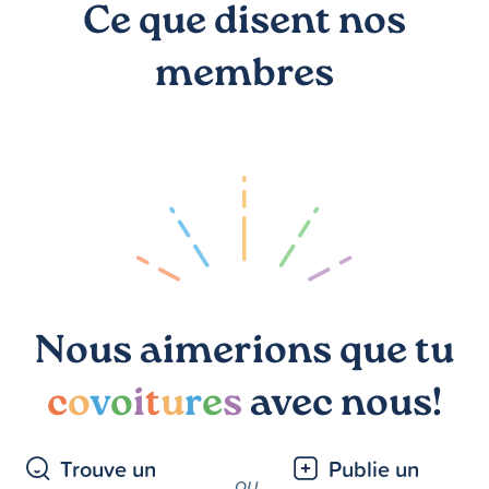
Ce que disent nos
membres
Nous aimerions que tu
c
o
v
o
i
t
u
r
e
s
avec nous!
Trouve un
Publie un
ou