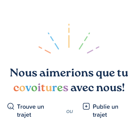
Nous aimerions que tu
c
o
v
o
i
t
u
r
e
s
avec nous!
Trouve un
Publie un
ou
trajet
trajet