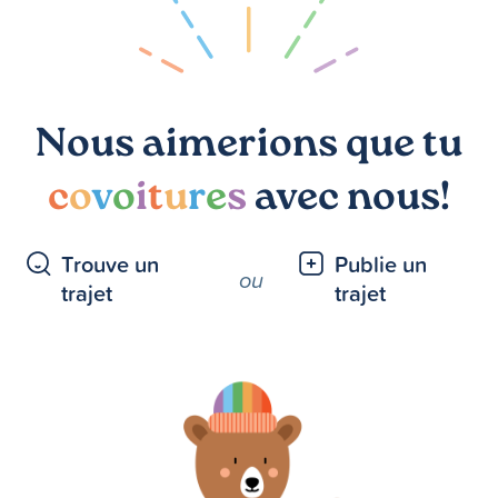
Nous aimerions que tu
c
o
v
o
i
t
u
r
e
s
avec nous!
Trouve un
Publie un
ou
trajet
trajet