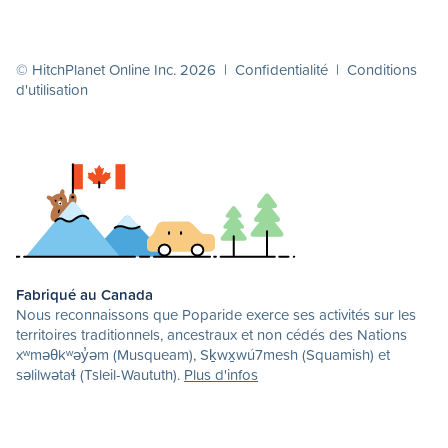
© HitchPlanet Online Inc. 2026 |
Confidentialité
|
Conditions
d'utilisation
Fabriqué au Canada
Nous reconnaissons que Poparide exerce ses activités sur les
territoires traditionnels, ancestraux et non cédés des Nations
xʷməθkʷəy̓əm (Musqueam), Sḵwx̱wú7mesh (Squamish) et
səlilwətaɬ (Tsleil-Waututh).
Plus d'infos