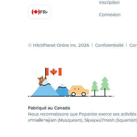
Inscription
FR
▾
Connexion
© HitchPlanet Online Inc. 2026 |
Confidentialité
|
Cond
Fabriqué au Canada
Nous reconnaissons que Poparide exerce ses activités su
xʷməθkʷəy̓əm (Musqueam), Sḵwx̱wú7mesh (Squamish) et 