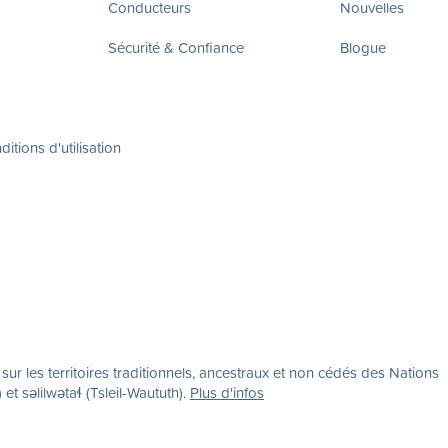
Conducteurs
Nouvelles
Sécurité & Confiance
Blogue
itions d'utilisation
r les territoires traditionnels, ancestraux et non cédés des Nations
səlilwətaɬ (Tsleil-Waututh).
Plus d'infos