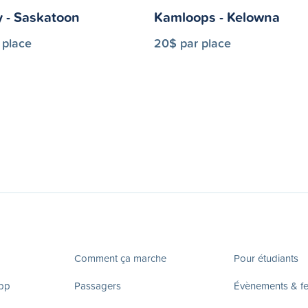
y - Saskatoon
Kamloops - Kelowna
 place
20$ par place
Comment ça marche
Pour étudiants
app
Passagers
Évènements & fes