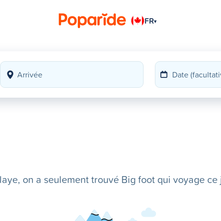
FR
▾
ye, on a seulement trouvé Big foot qui voyage ce j