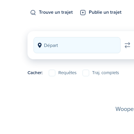
Trouve un trajet
Publie un trajet
Cacher:
Requêtes
Traj. complets
Woopela