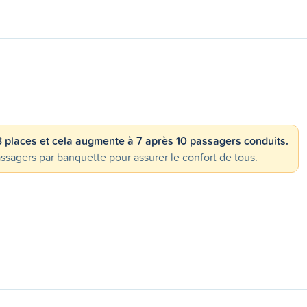
 3 places et cela augmente à 7 après 10 passagers conduits.
gers par banquette pour assurer le confort de tous.