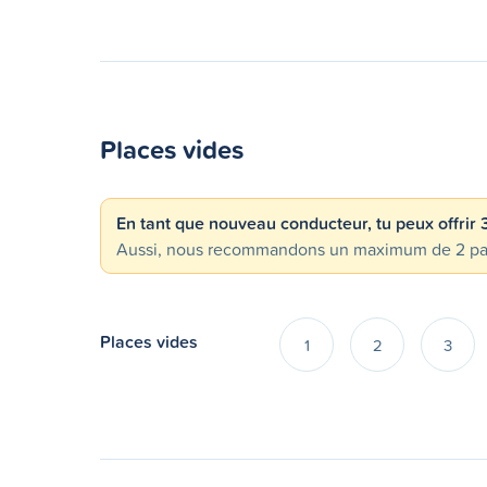
Places vides
En tant que nouveau conducteur, tu peux offrir
Aussi, nous recommandons un maximum de 2 passa
Places vides
1
2
3