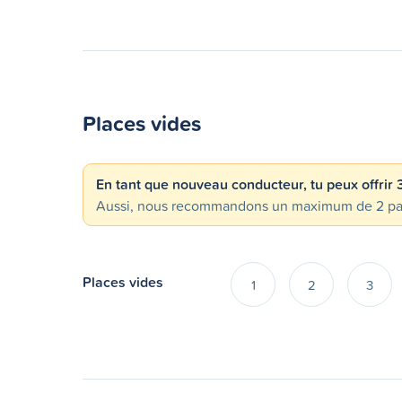
Places vides
En tant que nouveau conducteur, tu peux offrir
Aussi, nous recommandons un maximum de 2 passa
Places vides
1
2
3