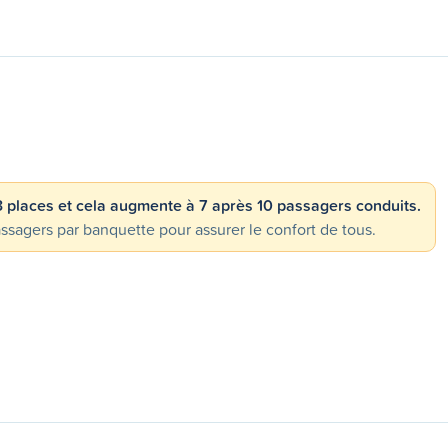
 3 places et cela augmente à 7 après 10 passagers conduits.
gers par banquette pour assurer le confort de tous.