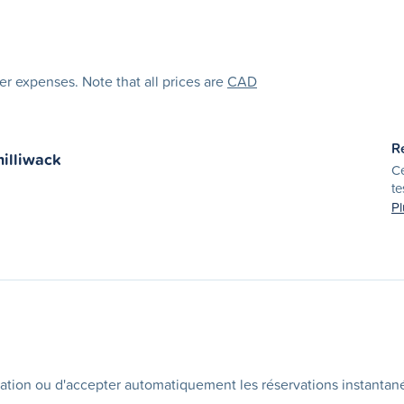
her expenses. Note that all prices are
CAD
R
hilliwack
Ce
te
Pl
ation ou d'accepter automatiquement les réservations instantan