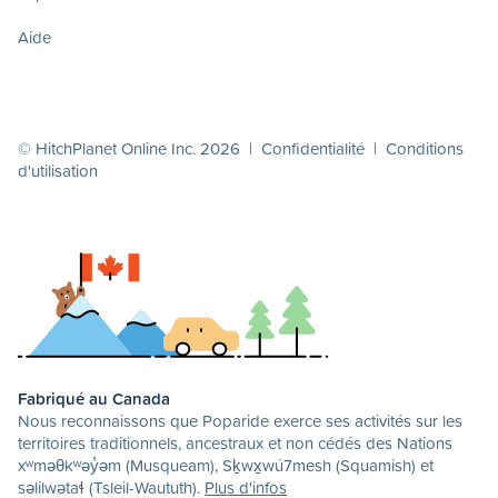
Aide
© HitchPlanet Online Inc. 2026 |
Confidentialité
|
Conditions
d'utilisation
Fabriqué au Canada
Nous reconnaissons que Poparide exerce ses activités sur les
territoires traditionnels, ancestraux et non cédés des Nations
xʷməθkʷəy̓əm (Musqueam), Sḵwx̱wú7mesh (Squamish) et
səlilwətaɬ (Tsleil-Waututh).
Plus d'infos