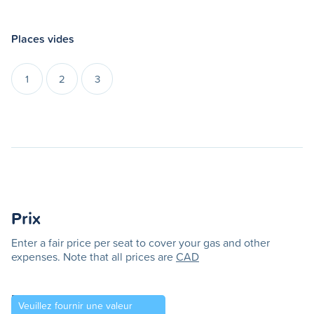
Places vides
1
2
3
Prix
Enter a fair price per seat to cover your gas and other
expenses. Note that all prices are
CAD
Prix par place
Veuillez fournir une valeur