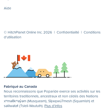
Aide
© HitchPlanet Online Inc. 2026 |
Confidentialité
|
Conditions
d'utilisation
Fabriqué au Canada
Nous reconnaissons que Poparide exerce ses activités sur les
territoires traditionnels, ancestraux et non cédés des Nations
xʷməθkʷəy̓əm (Musqueam), Sḵwx̱wú7mesh (Squamish) et
səlilwətaɬ (Tsleil-Waututh).
Plus d'infos