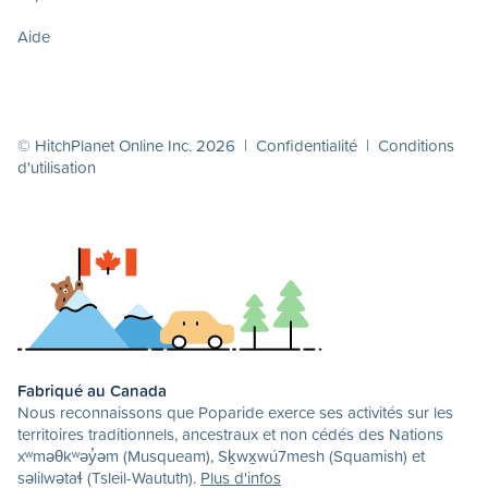
Aide
© HitchPlanet Online Inc. 2026 |
Confidentialité
|
Conditions
d'utilisation
Fabriqué au Canada
Nous reconnaissons que Poparide exerce ses activités sur les
territoires traditionnels, ancestraux et non cédés des Nations
xʷməθkʷəy̓əm (Musqueam), Sḵwx̱wú7mesh (Squamish) et
səlilwətaɬ (Tsleil-Waututh).
Plus d'infos