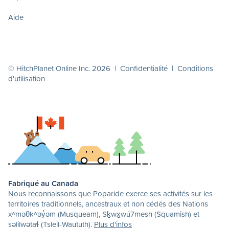
Aide
© HitchPlanet Online Inc. 2026 |
Confidentialité
|
Conditions
d'utilisation
Fabriqué au Canada
Nous reconnaissons que Poparide exerce ses activités sur les
territoires traditionnels, ancestraux et non cédés des Nations
xʷməθkʷəy̓əm (Musqueam), Sḵwx̱wú7mesh (Squamish) et
səlilwətaɬ (Tsleil-Waututh).
Plus d'infos