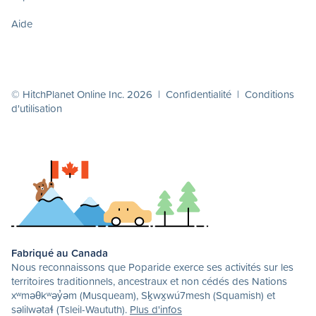
Aide
© HitchPlanet Online Inc. 2026 |
Confidentialité
|
Conditions
d'utilisation
Fabriqué au Canada
Nous reconnaissons que Poparide exerce ses activités sur les
territoires traditionnels, ancestraux et non cédés des Nations
xʷməθkʷəy̓əm (Musqueam), Sḵwx̱wú7mesh (Squamish) et
səlilwətaɬ (Tsleil-Waututh).
Plus d'infos