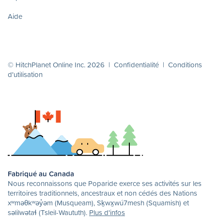
Aide
© HitchPlanet Online Inc. 2026 |
Confidentialité
|
Conditions
d'utilisation
Fabriqué au Canada
Nous reconnaissons que Poparide exerce ses activités sur les
territoires traditionnels, ancestraux et non cédés des Nations
xʷməθkʷəy̓əm (Musqueam), Sḵwx̱wú7mesh (Squamish) et
səlilwətaɬ (Tsleil-Waututh).
Plus d'infos