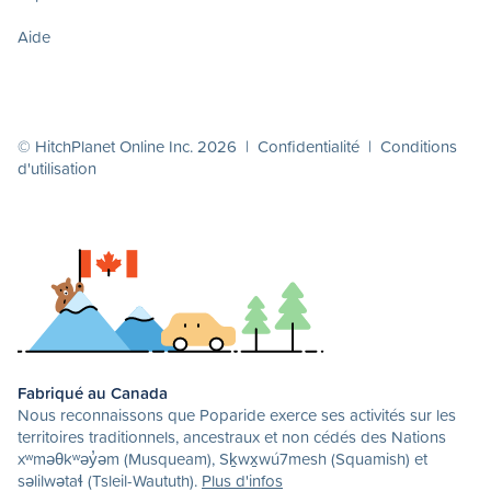
Aide
© HitchPlanet Online Inc. 2026 |
Confidentialité
|
Conditions
d'utilisation
Fabriqué au Canada
Nous reconnaissons que Poparide exerce ses activités sur les
territoires traditionnels, ancestraux et non cédés des Nations
xʷməθkʷəy̓əm (Musqueam), Sḵwx̱wú7mesh (Squamish) et
səlilwətaɬ (Tsleil-Waututh).
Plus d'infos