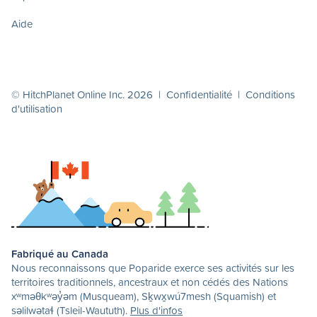
Aide
© HitchPlanet Online Inc. 2026 |
Confidentialité
|
Conditions
d'utilisation
Fabriqué au Canada
Nous reconnaissons que Poparide exerce ses activités sur les
territoires traditionnels, ancestraux et non cédés des Nations
xʷməθkʷəy̓əm (Musqueam), Sḵwx̱wú7mesh (Squamish) et
səlilwətaɬ (Tsleil-Waututh).
Plus d'infos