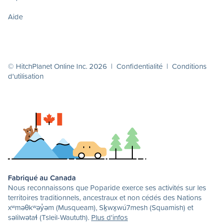
Aide
© HitchPlanet Online Inc. 2026 |
Confidentialité
|
Conditions
d'utilisation
Fabriqué au Canada
Nous reconnaissons que Poparide exerce ses activités sur les
territoires traditionnels, ancestraux et non cédés des Nations
xʷməθkʷəy̓əm (Musqueam), Sḵwx̱wú7mesh (Squamish) et
səlilwətaɬ (Tsleil-Waututh).
Plus d'infos