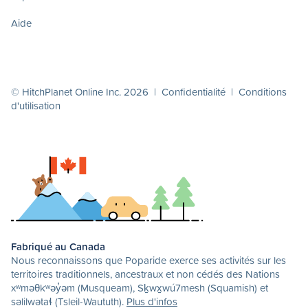
Aide
© HitchPlanet Online Inc. 2026 |
Confidentialité
|
Conditions
d'utilisation
Fabriqué au Canada
Nous reconnaissons que Poparide exerce ses activités sur les
territoires traditionnels, ancestraux et non cédés des Nations
xʷməθkʷəy̓əm (Musqueam), Sḵwx̱wú7mesh (Squamish) et
səlilwətaɬ (Tsleil-Waututh).
Plus d'infos