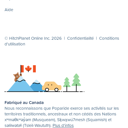
Aide
© HitchPlanet Online Inc. 2026 |
Confidentialité
|
Conditions
d'utilisation
Fabriqué au Canada
Nous reconnaissons que Poparide exerce ses activités sur les
territoires traditionnels, ancestraux et non cédés des Nations
xʷməθkʷəy̓əm (Musqueam), Sḵwx̱wú7mesh (Squamish) et
səlilwətaɬ (Tsleil-Waututh).
Plus d'infos