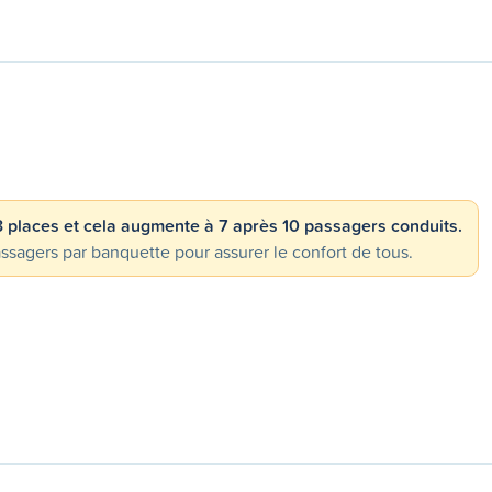
 3 places et cela augmente à 7 après 10 passagers conduits.
gers par banquette pour assurer le confort de tous.