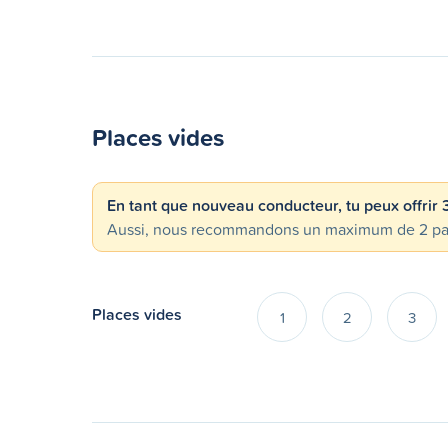
Places vides
En tant que nouveau conducteur, tu peux offrir
Aussi, nous recommandons un maximum de 2 passa
Places vides
1
2
3