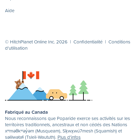
Aide
© HitchPlanet Online Inc. 2026 |
Confidentialité
|
Conditions
d'utilisation
Fabriqué au Canada
Nous reconnaissons que Poparide exerce ses activités sur les
territoires traditionnels, ancestraux et non cédés des Nations
xʷməθkʷəy̓əm (Musqueam), Sḵwx̱wú7mesh (Squamish) et
səlilwətaɬ (Tsleil-Waututh).
Plus d'infos