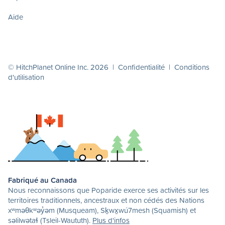
Aide
© HitchPlanet Online Inc. 2026 |
Confidentialité
|
Conditions
d'utilisation
Fabriqué au Canada
Nous reconnaissons que Poparide exerce ses activités sur les
territoires traditionnels, ancestraux et non cédés des Nations
xʷməθkʷəy̓əm (Musqueam), Sḵwx̱wú7mesh (Squamish) et
səlilwətaɬ (Tsleil-Waututh).
Plus d'infos