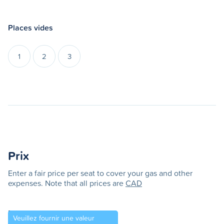
Places vides
1
2
3
Prix
Enter a fair price per seat to cover your gas and other
expenses. Note that all prices are
CAD
Prix par place
Veuillez fournir une valeur