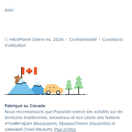
Aide
© HitchPlanet Online Inc. 2026 |
Confidentialité
|
Conditions
d'utilisation
Fabriqué au Canada
Nous reconnaissons que Poparide exerce ses activités sur les
territoires traditionnels, ancestraux et non cédés des Nations
xʷməθkʷəy̓əm (Musqueam), Sḵwx̱wú7mesh (Squamish) et
səlilwətaɬ (Tsleil-Waututh).
Plus d'infos