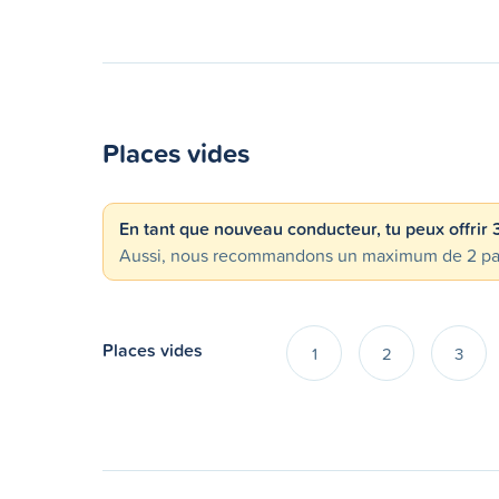
Places vides
En tant que nouveau conducteur, tu peux offrir
Aussi, nous recommandons un maximum de 2 passa
Places vides
1
2
3