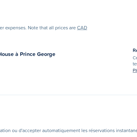
her expenses. Note that all prices are
CAD
R
 House
à
Prince George
Ce
te
Pl
ation ou d'accepter automatiquement les réservations instantan