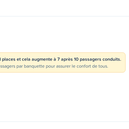
 3 places et cela augmente à 7 après 10 passagers conduits.
gers par banquette pour assurer le confort de tous.