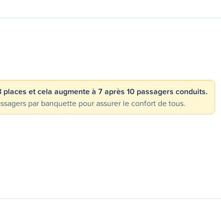
 3 places et cela augmente à 7 après 10 passagers conduits.
gers par banquette pour assurer le confort de tous.