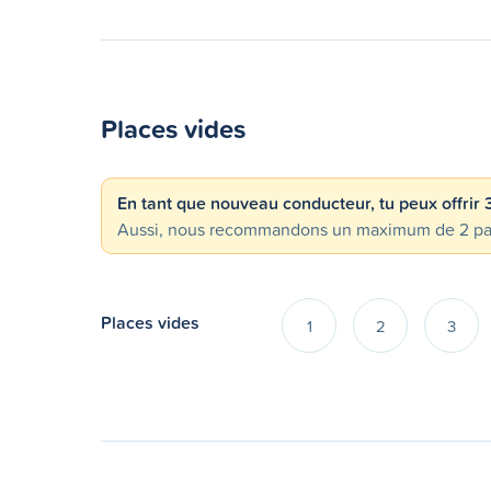
Places vides
En tant que nouveau conducteur, tu peux offrir
Aussi, nous recommandons un maximum de 2 passa
Places vides
1
2
3