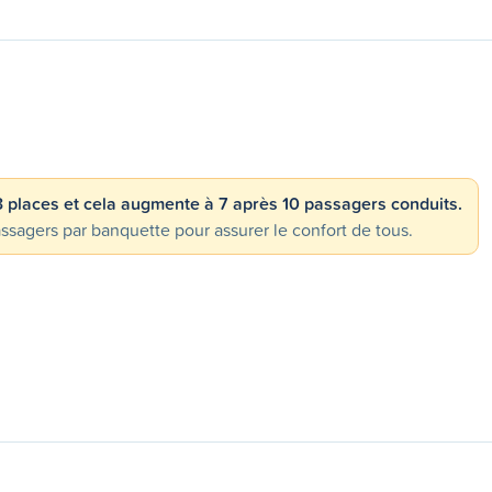
 3 places et cela augmente à 7 après 10 passagers conduits.
gers par banquette pour assurer le confort de tous.