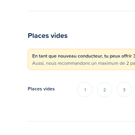
Places vides
En tant que nouveau conducteur, tu peux offrir
Aussi, nous recommandons un maximum de 2 passa
Places vides
1
2
3